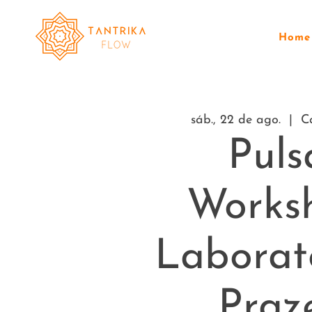
Home
sáb., 22 de ago.
  |  
C
Puls
Works
Laborat
Praz