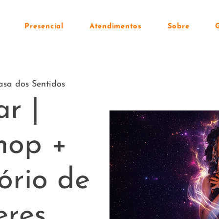
Presencial
Atendimentos
Sobre
asa dos Sentidos
ar |
hop +
ório de
eres