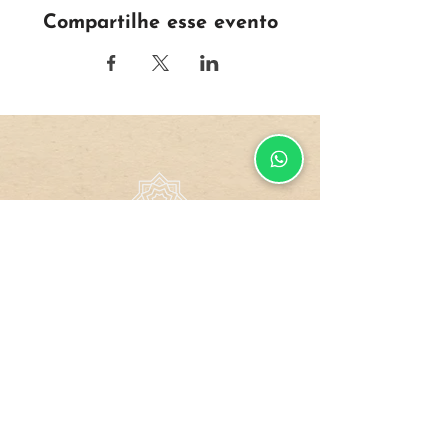
Compartilhe esse evento
Todos os direitos reservados.
Design by
GUCO
Site
Compra
Dados
Blindado
Segura
Protegidos