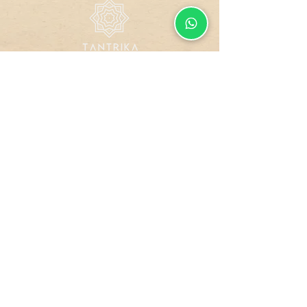
Todos os direitos reservados.
Design by
GUCO
Site
Compra
Dados
Blindado
Segura
Protegidos
Formas de Pagamento
Política de Troca, Devolução e Reembolso