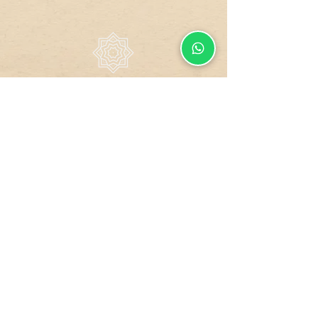
Todos os direitos reservados.
Design by
GUCO
Site
Compra
Dados
Blindado
Segura
Protegidos
Formas de Pagamento