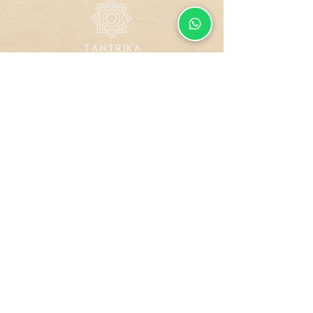
Todos os direitos reservados.
Design by
GUCO
Site
Compra
Dados
Blindado
Segura
Protegidos
Formas de Pagamento
Política de Troca, Devolução e Reembolso