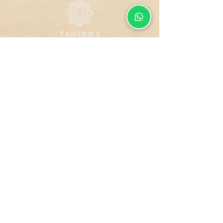
Todos os direitos reservados.
Design by
GUCO
Site
Compra
Dados
Blindado
Segura
Protegidos
Formas de Pagamento
Política de Troca, Devolução e Reembolso