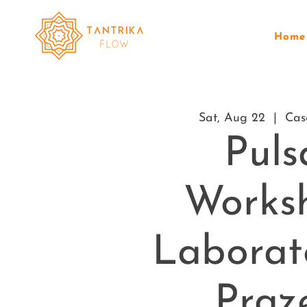
Home
Sat, Aug 22
  |  
Cas
Puls
Works
Laborat
Praz