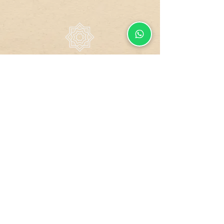
Todos os direitos reservados.
Design by
GUCO
Site
Compra
Dados
Blindado
Segura
Protegidos
Formas de Pagamento